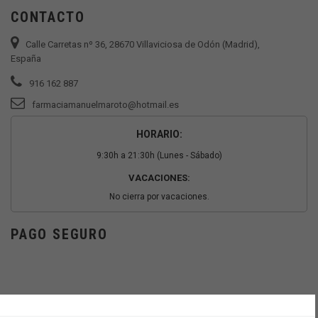
CONTACTO
Calle Carretas nº 36, 28670 Villaviciosa de Odón (Madrid),
España
916 162 887
farmaciamanuelmaroto@hotmail.es
HORARIO:
9:30h a 21:30h (Lunes - Sábado)
VACACIONES:
No cierra por vacaciones.
PAGO SEGURO