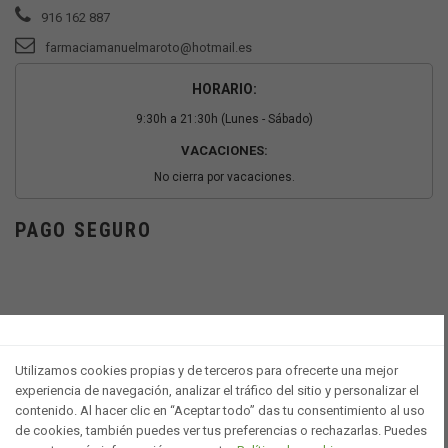
916 162 887
farmaciamanuelmaroto@hotmail.es
HORARIO:
9:30h a 21:30h (Lunes - Sábado)
VACACIONES:
No cierra por vacaciones.
PAGO SEGURO
Utilizamos cookies propias y de terceros para ofrecerte una mejor
experiencia de navegación, analizar el tráfico del sitio y personalizar el
contenido. Al hacer clic en “Aceptar todo” das tu consentimiento al uso
de cookies, también puedes ver tus preferencias o rechazarlas. Puedes