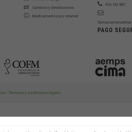
916 162 887
Cambios y devoluciones
Medicamentos por internet
farmaciamanuelmar
PAGO SEGU
kies
-
Términos y condiciones legales