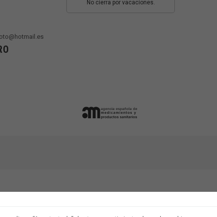
No cierra por vacaciones.
oto@hotmail.es
RO