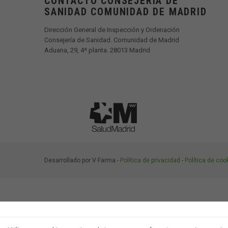
CONTACTO CONSEJERIA DE
SANIDAD COMUNIDAD DE MADRID
Dirección General de Inspección y Ordenación
Consejería de Sanidad. Comunidad de Madrid
Aduana, 29, 4ª planta. 28013 Madrid
Desarrollado por V·Farma -
Política de privacidad
-
Política de coo