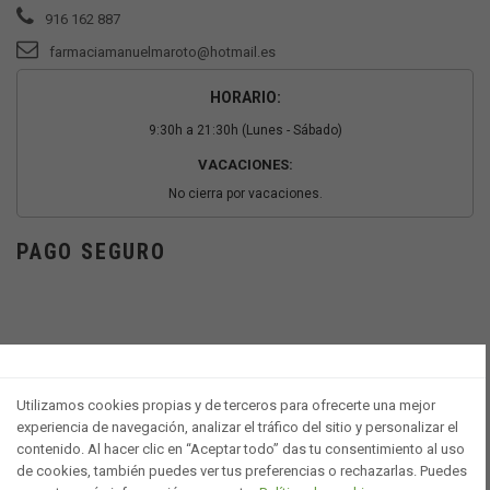
916 162 887
farmaciamanuelmaroto@hotmail.es
HORARIO:
9:30h a 21:30h (Lunes - Sábado)
VACACIONES:
No cierra por vacaciones.
PAGO SEGURO
Utilizamos cookies propias y de terceros para ofrecerte una mejor
experiencia de navegación, analizar el tráfico del sitio y personalizar el
contenido. Al hacer clic en “Aceptar todo” das tu consentimiento al uso
de cookies, también puedes ver tus preferencias o rechazarlas. Puedes