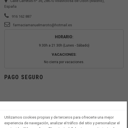
Calle Carretas nº 36, 28670 Villaviciosa de Odón (Madrid),
España
916 162 887
farmaciamanuelmaroto@hotmail.es
HORARIO:
9:30h a 21:30h (Lunes - Sábado)
VACACIONES:
No cierra por vacaciones.
PAGO SEGURO
Utilizamos cookies propias y de terceros para ofrecerte una mejor
experiencia de navegación, analizar el tráfico del sitio y personalizar el