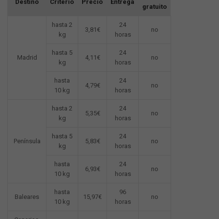
Destino
Criterio
Precio
Entrega
gratuito
hasta 2
24
3,81€
no
kg
horas
hasta 5
24
Madrid
4,11€
no
kg
horas
hasta
24
4,79€
no
10 kg
horas
hasta 2
24
5,35€
no
kg
horas
hasta 5
24
Península
5,83€
no
kg
horas
hasta
24
6,93€
no
10 kg
horas
hasta
96
Baleares
15,97€
no
10 kg
horas