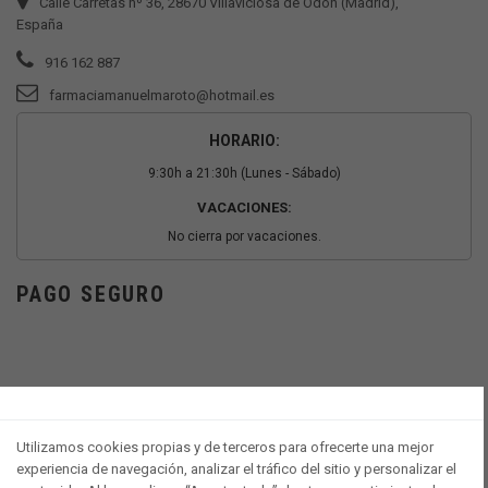
Calle Carretas nº 36, 28670 Villaviciosa de Odón (Madrid),
España
916 162 887
farmaciamanuelmaroto@hotmail.es
HORARIO:
9:30h a 21:30h (Lunes - Sábado)
VACACIONES:
No cierra por vacaciones.
PAGO SEGURO
Utilizamos cookies propias y de terceros para ofrecerte una mejor
experiencia de navegación, analizar el tráfico del sitio y personalizar el