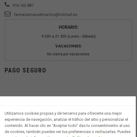
916 162 887
farmaciamanuelmaroto@hotmail.es
HORARIO:
9:30h a 21:30h (Lunes - Sábado)
VACACIONES:
No cierra por vacaciones.
PAGO SEGURO
Utilizamos cookies propias y de terceros para ofrecerte una mejor
experiencia de navegación, analizar el tráfico del sitio y personalizar el
contenido. Al hacer clic en “Aceptar todo” das tu consentimiento al uso
de cookies, también puedes ver tus preferencias o rechazarlas. Puedes