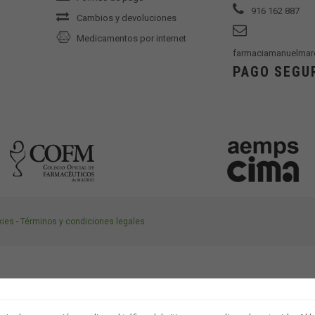
916 162 887
Cambios y devoluciones
Medicamentos por internet
farmaciamanuelmar
PAGO SEGU
kies
-
Términos y condiciones legales