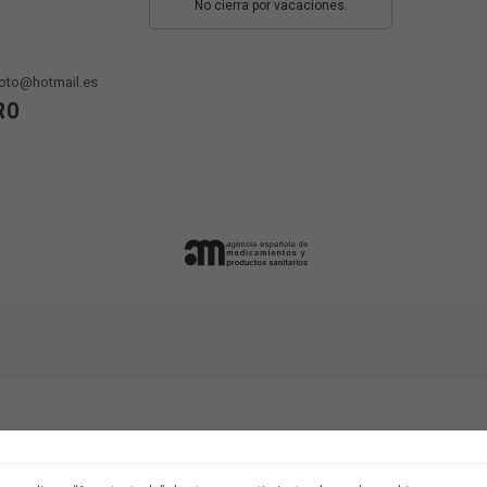
No cierra por vacaciones.
oto@hotmail.es
RO