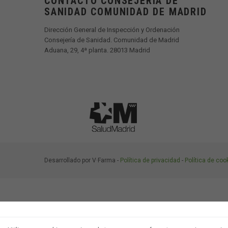
CONTACTO CONSEJERIA DE
SANIDAD COMUNIDAD DE MADRID
Dirección General de Inspección y Ordenación
Consejería de Sanidad. Comunidad de Madrid
Aduana, 29, 4ª planta. 28013 Madrid
Desarrollado por V·Farma -
Política de privacidad
-
Política de coo